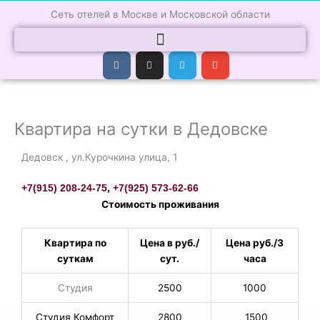
Перейти
Сеть отелей в Москве и Московской области
к
содержимому
V
I
T
E
k
n
e
n
s
l
v
t
e
e
a
g
l
g
r
o
r
a
p
a
m
e
Квартира на сутки в Дедовске
m
Дедовск , ул.Курочкина улица, 1
+7(915) 208-24-75
,
+7(925) 573-62-66
Стоимость проживания
Квартира по
Цена в руб./
Цена руб./3
суткам
сут.
часа
Студия
2500
1000
Студия Комфорт
2800
1500